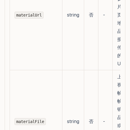
片、
string
否
-
页面
materialUrl
地页
品视
接；
传可
的完
URL
上传
视频
帧图
帧图
镜文
品牌
string
否
-
materialFile
或脚