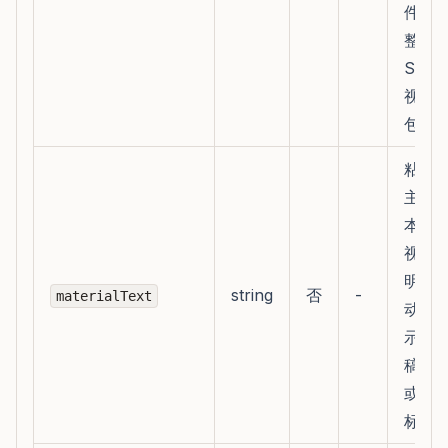
件，
整理
Seed
视频
包
粘贴
主题
本、
视频
明、
string
否
-
materialText
动作
示词
稿、
或投
标