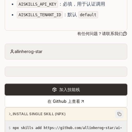
：必填，用于认证调用
AISKILLS_API_KEY
：默认
AISKILLS_TENANT_ID
default
有任何问题？请联系我们
allinherog-star
加入技能栈
在 Github 上查看
INSTALL SINGLE SKILL (NPX)
$
npx skills add https://github.com/allinherog-star/ai-