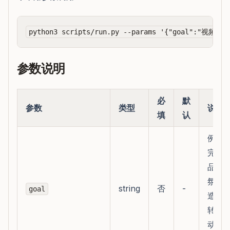
参数说明
必
默
参数
类型
说明
填
认
例如
完播
品展
氛围
string
否
-
goal
造、
转化
动预