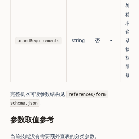
补充
稳定
求、
色、
string
否
-
动作
brandRequirements
物/声
权、
限制
规要
完整机器可读参数结构见
references/form-
。
schema.json
参数取值参考
当前技能没有需要额外查表的分类参数。