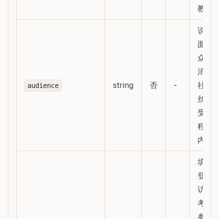
教学
说明
面向
众，
消费
string
否
-
社媒
audience
丝、
受众
程学
内部
填写
登录
访问
考视
参考