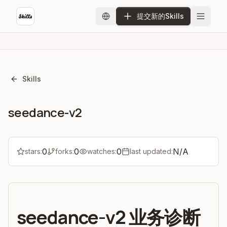
提交新的Skills
Skills
seedance-v2
0
0
0
N/A
stars:
forks:
watches:
last updated:
seedance-v2 业务诊断