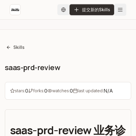
提交新的Skills
Skills
saas-prd-review
0
0
0
N/A
stars:
forks:
watches:
last updated:
saas-prd-review 业务诊