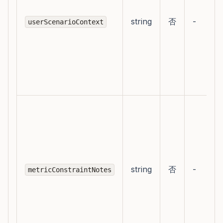
string
否
-
userScenarioContext
string
否
-
metricConstraintNotes