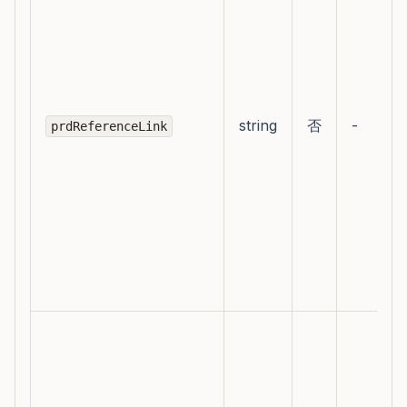
string
否
-
prdReferenceLink