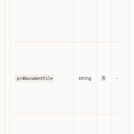
string
否
-
prdDocumentFile