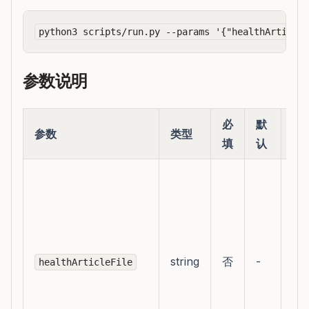
参数说明
必
默
参数
类型
说
填
认
上
科
稿
审
表
string
否
-
healthArticleFile
引
材