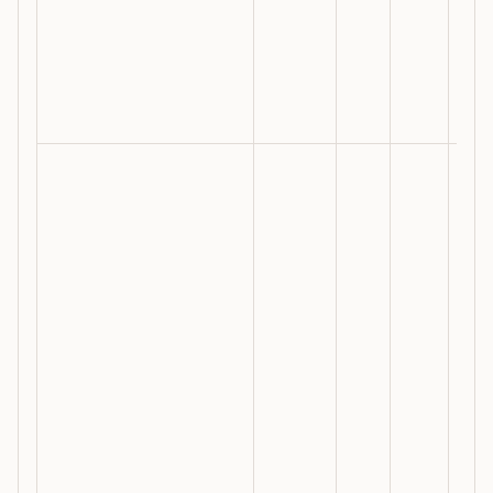
疗
或
效
表
选
本
医
科
内
合
审
最
要
先
理