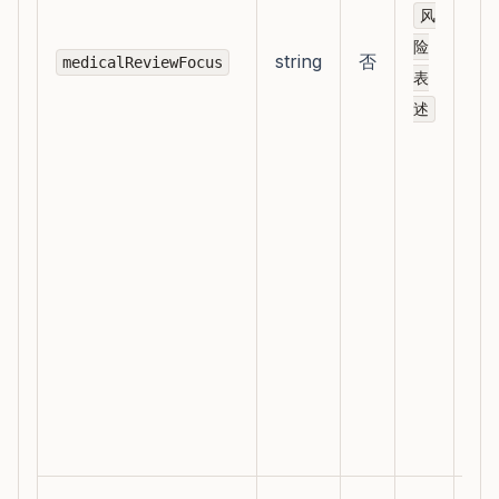
方
风
向
险
string
否
medicalReviewFocus
可
表
值
述
风
表
述
证
依
据
安
改
稿
发
清