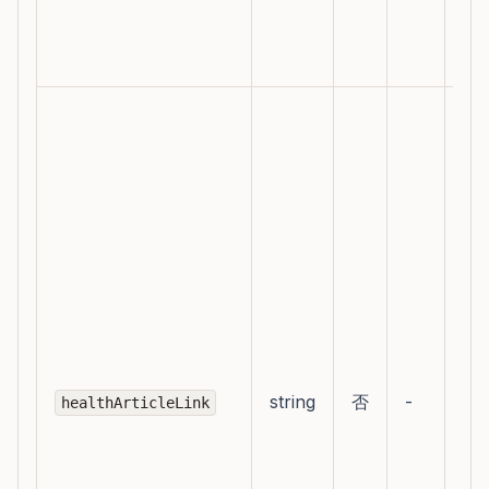
或
传
料
填
无
登
即
访
的
普
章
公
号
string
否
-
healthArticleLink
览
官
页