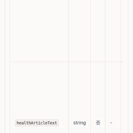
面
需
传
访
的
整
UR
粘
标
题
正
文
引
依
string
否
-
healthArticleText
据