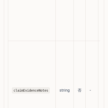
行
建
和
标
者
明
补
引
来
源
资
依
据
string
否
-
claimEvidenceNotes
不
出
的