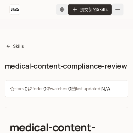
提交新的Skills
Skills
medical-content-compliance-review
0
0
0
N/A
stars:
forks:
watches:
last updated:
medical-content-