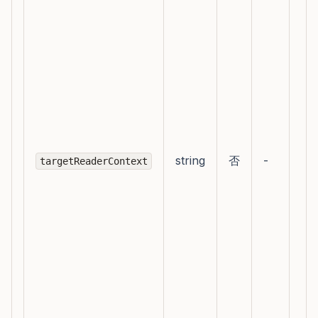
说
读
人
群
发
渠
道
疾
string
否
-
病/
targetReaderContext
健
主
题
机
类
和
区