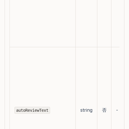
string
否
-
autoReviewText