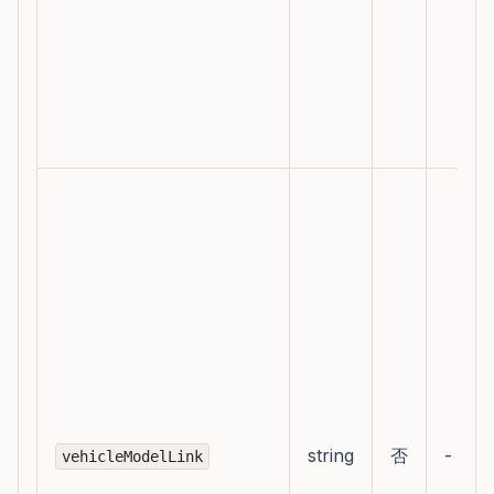
string
否
-
vehicleModelLink