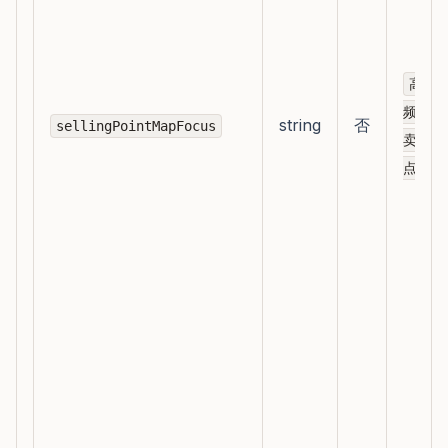
高
频
string
否
sellingPointMapFocus
卖
点