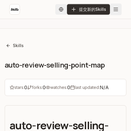
提交新的Skills
Skills
auto-review-selling-point-map
0
0
0
N/A
stars:
forks:
watches:
last updated:
auto-review-selling-