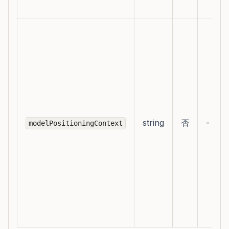
string
否
-
modelPositioningContext