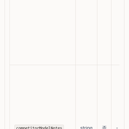
string
否
-
competitorModelNotes