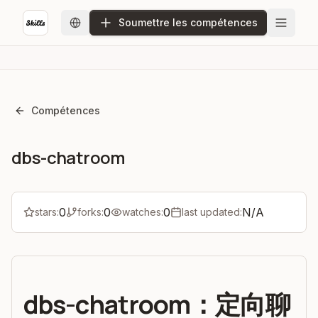
Soumettre les compétences
Compétences
dbs-chatroom
0
0
0
N/A
stars:
forks:
watches:
last updated:
dbs-chatroom：定向聊