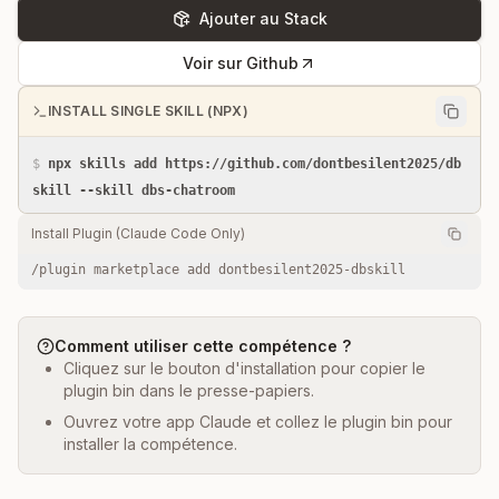
Ajouter au Stack
Voir sur Github
INSTALL SINGLE SKILL (NPX)
$
npx skills add https://github.com/dontbesilent2025/db
skill --skill dbs-chatroom
Install Plugin (Claude Code Only)
/plugin marketplace add dontbesilent2025-dbskill
Comment utiliser cette compétence ?
Cliquez sur le bouton d'installation pour copier le
plugin bin dans le presse-papiers.
Ouvrez votre app Claude et collez le plugin bin pour
installer la compétence.