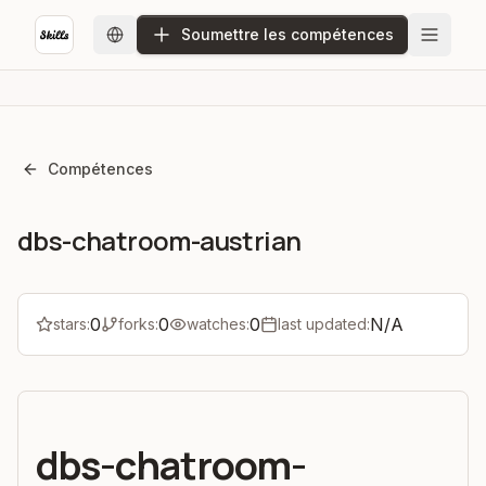
Soumettre les compétences
Compétences
dbs-chatroom-austrian
0
0
0
N/A
stars:
forks:
watches:
last updated:
dbs-chatroom-