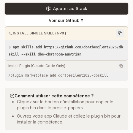
Ajouter au Stack
Voir sur Github
INSTALL SINGLE SKILL (NPX)
$
npx skills add https://github.com/dontbesilent2025/db
skill --skill dbs-chatroom-austrian
Install Plugin (Claude Code Only)
/plugin marketplace add dontbesilent2025-dbskill
Comment utiliser cette compétence ?
Cliquez sur le bouton d'installation pour copier le
plugin bin dans le presse-papiers.
Ouvrez votre app Claude et collez le plugin bin pour
installer la compétence.