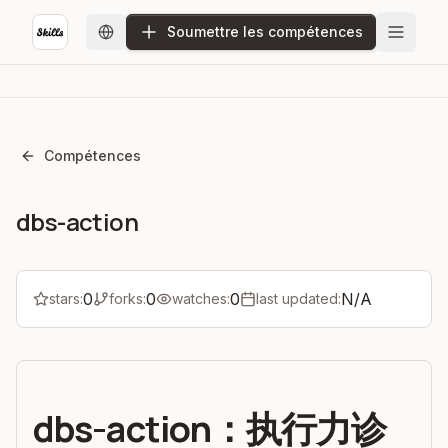
Soumettre les compétences
Compétences
dbs-action
0
0
0
N/A
stars:
forks:
watches:
last updated:
dbs-action：执行力诊