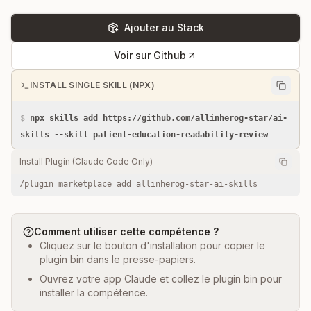
Ajouter au Stack
Voir sur Github
INSTALL SINGLE SKILL (NPX)
$
npx skills add https://github.com/allinherog-star/ai-
skills --skill patient-education-readability-review
Install Plugin (Claude Code Only)
/plugin marketplace add allinherog-star-ai-skills
Comment utiliser cette compétence ?
Cliquez sur le bouton d'installation pour copier le
plugin bin dans le presse-papiers.
Ouvrez votre app Claude et collez le plugin bin pour
installer la compétence.