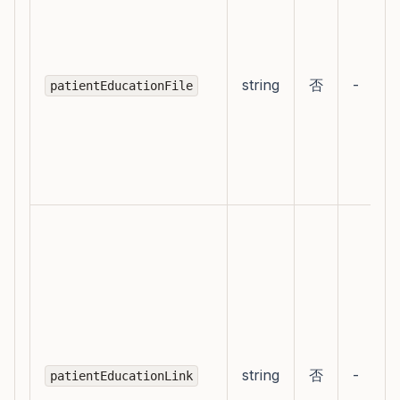
string
否
-
patientEducationFile
string
否
-
patientEducationLink