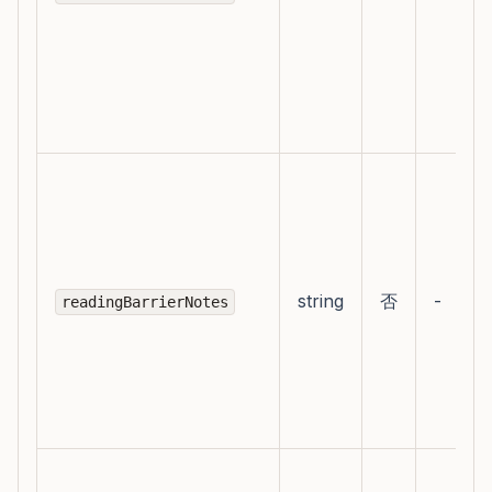
string
否
-
readingBarrierNotes