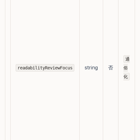
通
string
否
readabilityReviewFocus
俗
化