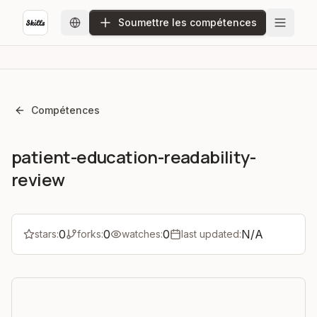
Soumettre les compétences
Compétences
patient-education-readability-
review
0
0
0
N/A
stars:
forks:
watches:
last updated: