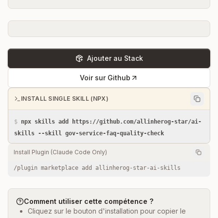
Ajouter au Stack
Voir sur Github
INSTALL SINGLE SKILL (NPX)
$
npx skills add https://github.com/allinherog-star/ai-
skills --skill gov-service-faq-quality-check
Install Plugin (Claude Code Only)
/plugin marketplace add allinherog-star-ai-skills
Comment utiliser cette compétence ?
Cliquez sur le bouton d'installation pour copier le