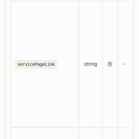
string
否
-
servicePageLink