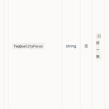
口
径
string
否
faqQualityFocus
一
致