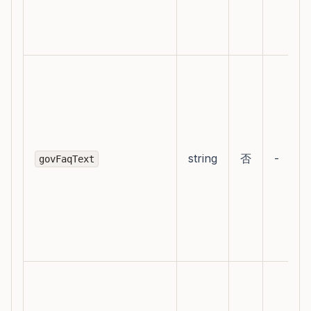
string
否
-
govFaqText