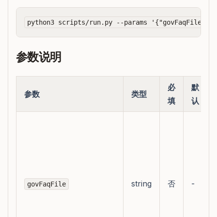
参数说明
必
默
参数
类型
填
认
string
否
-
govFaqFile