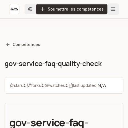
Soumettre les compétences
Compétences
gov-service-faq-quality-check
0
0
0
N/A
stars:
forks:
watches:
last updated:
gov-service-faq-