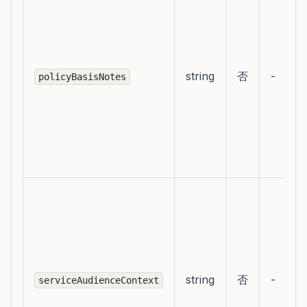
string
否
-
policyBasisNotes
string
否
-
serviceAudienceContext