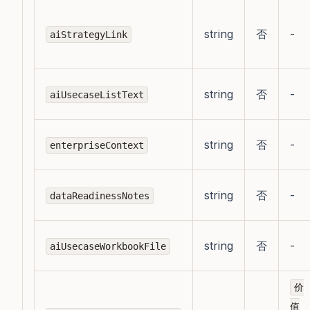
string
否
-
aiStrategyLink
string
否
-
aiUsecaseListText
string
否
-
enterpriseContext
string
否
-
dataReadinessNotes
string
否
-
aiUsecaseWorkbookFile
价
值