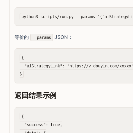
等价的
JSON：
--params
{

  "aiStrategyLink": "https://v.douyin.com/xxxxx"
返回结果示例
{

  "success": true,
