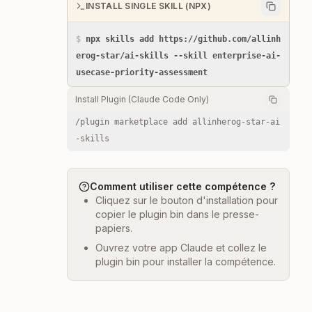
INSTALL SINGLE SKILL (NPX)
$
npx skills add https://github.com/allinh
erog-star/ai-skills --skill enterprise-ai-
usecase-priority-assessment
Install Plugin (Claude Code Only)
/plugin marketplace add allinherog-star-ai
-skills
Comment utiliser cette compétence ?
Cliquez sur le bouton d'installation pour
copier le plugin bin dans le presse-
papiers.
Ouvrez votre app Claude et collez le
plugin bin pour installer la compétence.