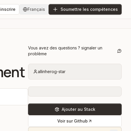
'inscrire
Français
Soumettre les compétences
Vous avez des questions ? signaler un
problème
ment
allinherog-star
Ajouter au Stack
Voir sur Github