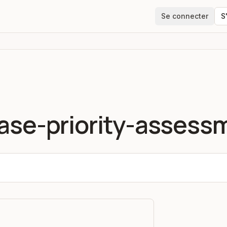
Se connecter
S
case-priority-assess