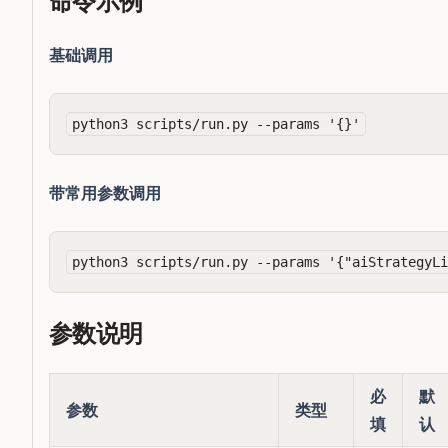
命令示例
基础调用
带常用参数调用
参数说明
必
默
参数
类型
填
认