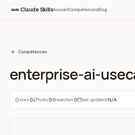
Claude Skills
Accueil
Compétences
Blog
Compétences
enterprise-ai-use
0
0
0
N/A
stars:
forks:
watches:
last updated: