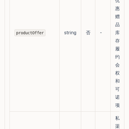
优
惠、
赠
品、
string
否
-
库
productOffer
存、
履
约、
会员
权益
和不
可承
诺事
项
私域
渠