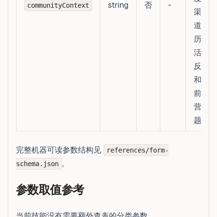
string
否
-
communityContext
渠
道、
历史
活动
反馈
和当
前运
营问
题
完整机器可读参数结构见
references/form-
。
schema.json
参数取值参考
当前技能没有需要额外查表的分类参数。