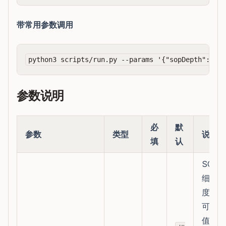
带常用参数调用
参数说明
必
默
参数
类型
说明
填
认
SOP
细
度；
可选
值：