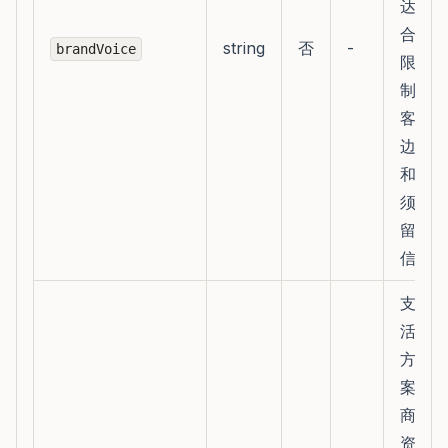
达、
合规
string
否
-
brandVoice
限
制、
客服
边界
和必
须保
留的
信息
支持
活动
方
案、
商品
资