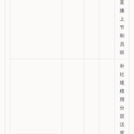
直
播/
上新
节点
和人
员排
班
补充
社群
规
模、
用户
分
层、
活跃
度、