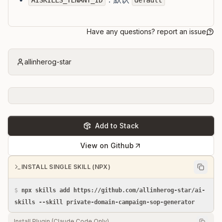
AISKILLS_TENANT_ID
default
Have any questions? report an issue
allinherog-star
Add to Stack
View on Github
INSTALL SINGLE SKILL (NPX)
$
npx skills add https://github.com/allinherog-star/ai-
skills --skill private-domain-campaign-sop-generator
Install Plugin (Claude Code Only)