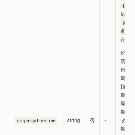
私
、
信
多渠
道组
合
说明
活动
日
期、
预热
期、
爆发
期、
string
否
-
收尾
campaignTimeline
期、