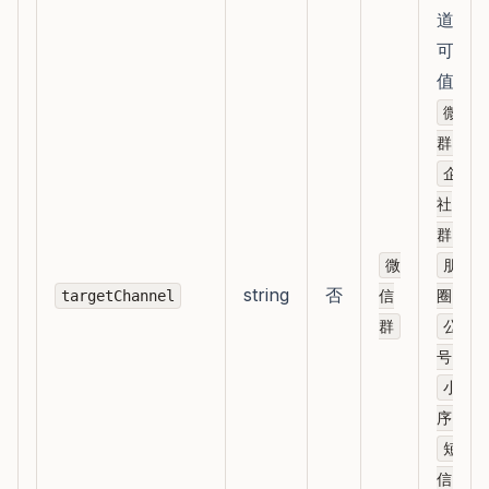
道；
可选
值：
微信
、
群
企微
社
、
群
微
朋友
string
否
、
targetChannel
信
圈
群
公众
、
号
小程
、
序
短
、
信