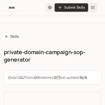
Submit Skills
Skills
private-domain-campaign-sop-
generator
0
0
0
N/A
stars:
forks:
watches:
last updated: