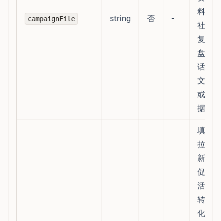
料、
string
否
-
campaignFile
社群
复
盘、
话术
文档
或数
据表
填写
拉
新、
促
活、
转
化、