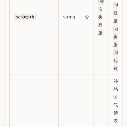
标
快速
准
框架
string
否
sopDepth
执
、
版
行
标准
版
执行
、
版
细化
到小
时版
补充
品牌
语
气、
禁用
表