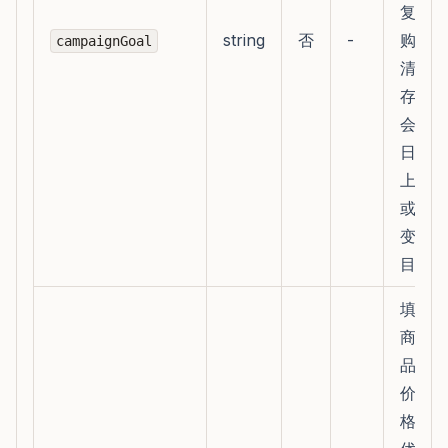
复
string
否
-
购、
campaignGoal
清库
存、
会员
日、
上新
或裂
变等
目标
填写
商
品、
价
格、