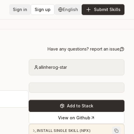
Sign in
Sign up
English
Submit Skills
Have any questions? report an issue
allinherog-star
Add to Stack
View on Github
INSTALL SINGLE SKILL (NPX)