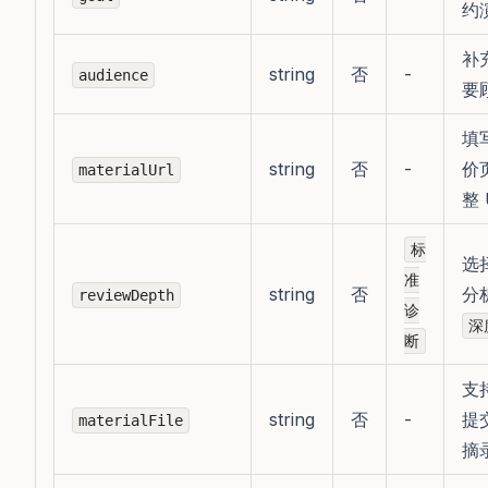
约
补
string
否
-
audience
要
填
string
否
-
价
materialUrl
整 
标
选
准
string
否
分
reviewDepth
诊
深
断
支持
string
否
-
提
materialFile
摘