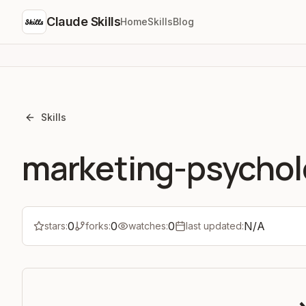
Claude Skills
Home
Skills
Blog
Skills
marketing-psycho
0
0
0
N/A
stars:
forks:
watches:
last updated: