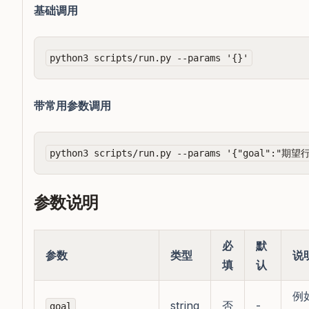
基础调用
带常用参数调用
参数说明
必
默
参数
类型
说
填
认
例
string
否
-
goal