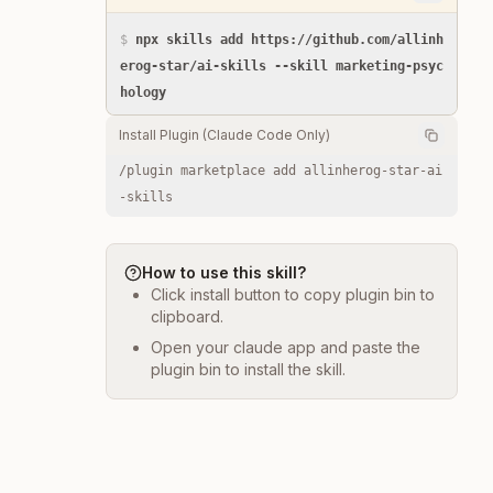
$
npx skills add https://github.com/allinh
erog-star/ai-skills --skill marketing-psyc
hology
Install Plugin (Claude Code Only)
/plugin marketplace add allinherog-star-ai
-skills
How to use this skill?
Click install button to copy plugin bin to
clipboard.
Open your claude app and paste the
plugin bin to install the skill.