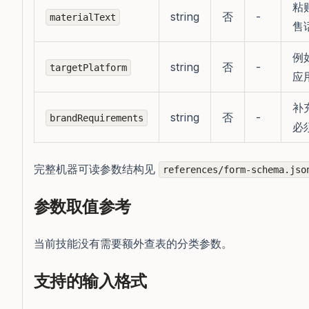
粘
string
否
-
materialText
售
例
string
否
-
targetPlatform
应
补
string
否
-
brandRequirements
必
完整机器可读参数结构见
references/form-schema.jso
参数取值参考
当前技能没有需要额外查表的分类参数。
支持的输入格式