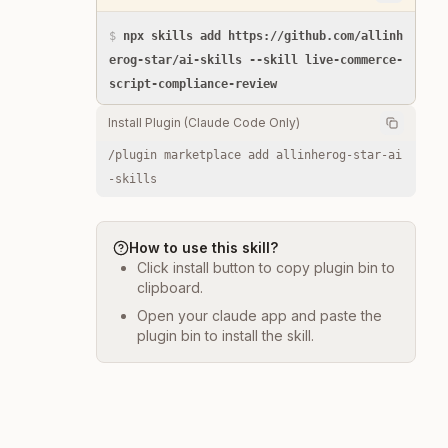
$
npx skills add https://github.com/allinh
erog-star/ai-skills --skill live-commerce-
script-compliance-review
Install Plugin (Claude Code Only)
/plugin marketplace add allinherog-star-ai
-skills
How to use this skill?
Click install button to copy plugin bin to
clipboard.
Open your claude app and paste the
plugin bin to install the skill.