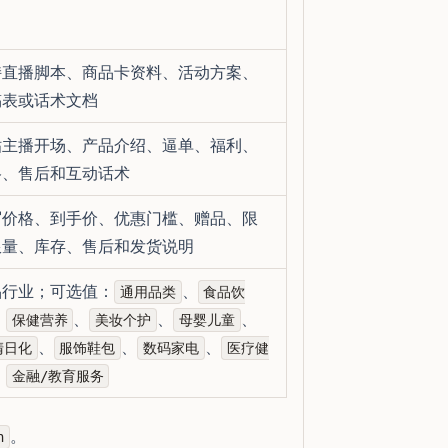
持直播脚本、商品卡资料、活动方案、
稿表或话术文档
贴主播开场、产品介绍、逼单、福利、
格、售后和互动话术
写价格、到手价、优惠门槛、赠品、限
限量、库存、售后和发货说明
品行业；可选值：
、
通用品类
食品饮
、
、
、
、
保健营养
美妆个护
母婴儿童
、
、
、
清日化
服饰鞋包
数码家电
医疗健
、
金融/教育服务
。
n