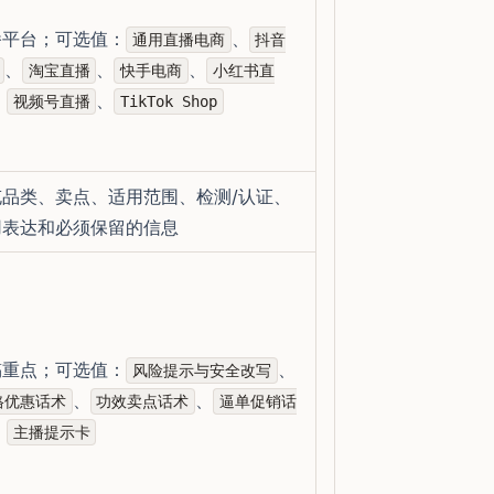
播平台；可选值：
、
通用直播电商
抖音
、
、
、
淘宝直播
快手电商
小红书直
、
、
视频号直播
TikTok Shop
充品类、卖点、适用范围、检测/认证、
用表达和必须保留的信息
稿重点；可选值：
、
风险提示与安全改写
、
、
格优惠话术
功效卖点话术
逼单促销话
、
主播提示卡