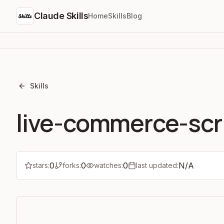
Claude Skills
Home
Skills
Blog
Skills
live-commerce-scr
0
0
0
N/A
stars:
forks:
watches:
last updated: