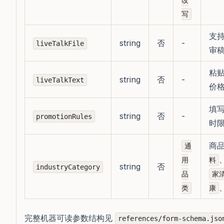
改
写
支
string
否
-
liveTalkFile
审
粘
string
否
-
liveTalkText
价
填
string
否
-
promotionRules
时
商
通
用
料
string
否
industryCategory
品
家
类
康
完整机器可读参数结构见
references/form-schema.jso