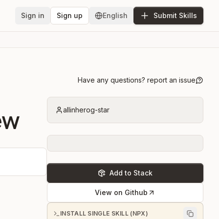
Sign in
Sign up
English
Submit Skills
Have any questions? report an issue
ew
allinherog-star
Add to Stack
View on Github
INSTALL SINGLE SKILL (NPX)