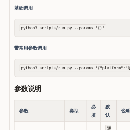
基础调用
带常用参数调用
参数说明
必
默
参数
类型
说
填
认
通