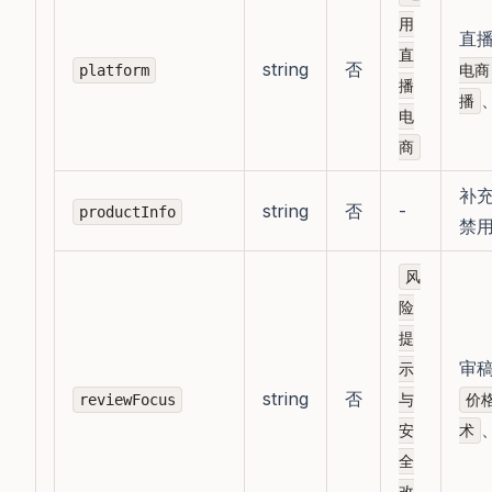
用
直
直
string
否
platform
电商
播
播
电
商
补
string
否
-
productInfo
禁
风
险
提
审
示
string
否
reviewFocus
与
价
安
术
全