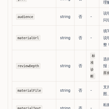
理
说
string
否
-
audience
问
填
string
否
-
说
materialUrl
整 
标
选
准
string
否
报
reviewDepth
诊
度
断
支
string
否
-
materialFile
图
粘
string
否
-
materialText