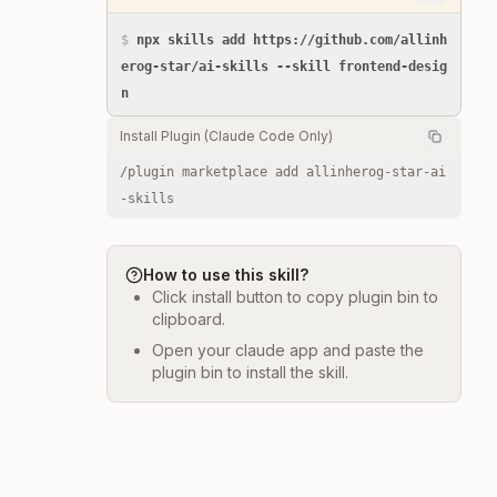
$
npx skills add https://github.com/allinh
erog-star/ai-skills --skill frontend-desig
n
Install Plugin (Claude Code Only)
/plugin marketplace add allinherog-star-ai
-skills
How to use this skill?
Click install button to copy plugin bin to
clipboard.
Open your claude app and paste the
plugin bin to install the skill.