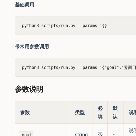
基础调用
带常用参数调用
参数说明
必
默
参数
类型
说
填
认
说
string
否
-
goal