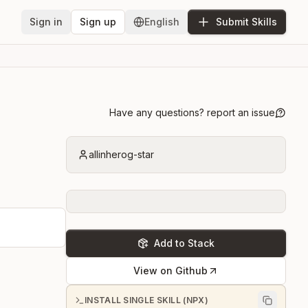
Sign in
Sign up
English
Submit Skills
Have any questions? report an issue
allinherog-star
Add to Stack
View on Github
INSTALL SINGLE SKILL (NPX)