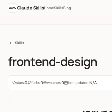
Claude Skills
Home
Skills
Blog
Skills
frontend-design
0
0
0
N/A
stars:
forks:
watches:
last updated: