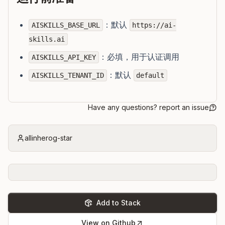
：默认
AISKILLS_BASE_URL
https://ai-
skills.ai
：必填，用于认证调用
AISKILLS_API_KEY
：默认
AISKILLS_TENANT_ID
default
Have any questions? report an issue
allinherog-star
Add to Stack
View on Github