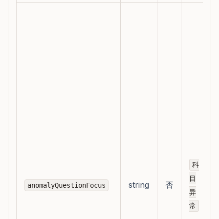
科
目
string
否
anomalyQuestionFocus
异
常