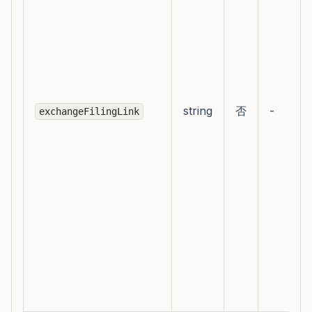
string
否
-
exchangeFilingLink