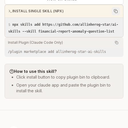
INSTALL SINGLE SKILL (NPX)
$
npx skills add https://github.com/allinherog-star/ai-
skills --skill financial-report-anomaly-question-list
Install Plugin (Claude Code Only)
/plugin marketplace add allinherog-star-ai-skills
How to use this skill?
Click install button to copy plugin bin to clipboard.
Open your claude app and paste the plugin bin to
install the skill.