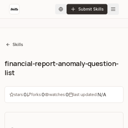
Submit Skills
Skills
financial-report-anomaly-question-
list
0
0
0
N/A
stars:
forks:
watches:
last updated: