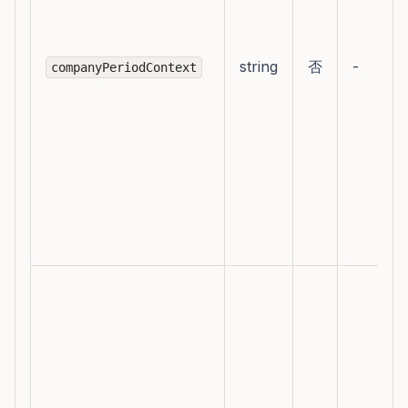
string
否
-
companyPeriodContext