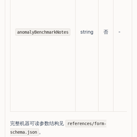
string
否
-
anomalyBenchmarkNotes
完整机器可读参数结构见
references/form-
。
schema.json