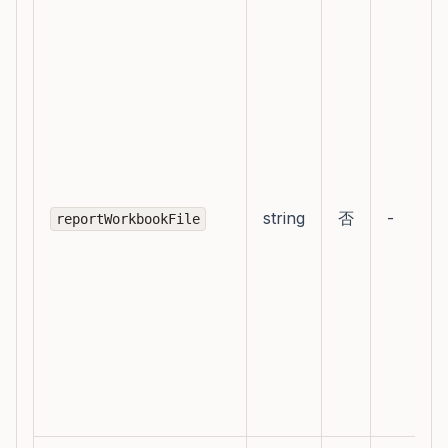
string
否
-
reportWorkbookFile