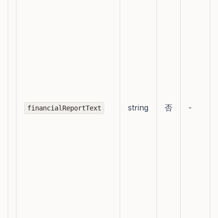
string
否
-
financialReportText