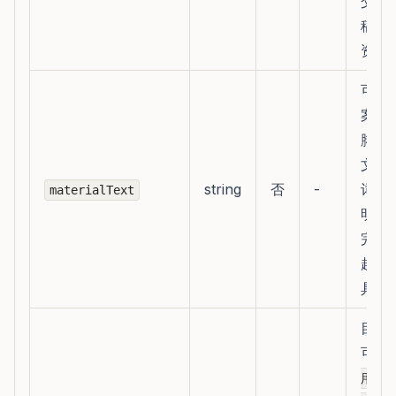
交跨
稿、
资料
可粘
案、
脚本
文案
string
否
-
词或
materialText
明；
完整
越容
具体
目标
可选
、
用