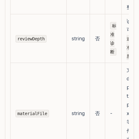
整 U
诊断
标
可选
准
string
否
reviewDepth
速体
诊
准诊
断
度改
支持
doc
pdf
txt、
pptx
string
否
-
xlsx
materialFile
等内
件，