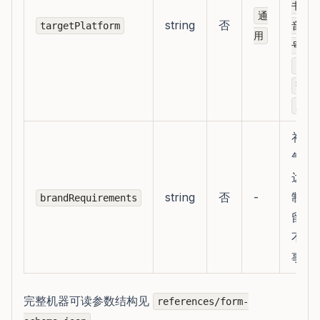
、
书
通
string
否
、
targetPlatform
音
用
、
号
SEO/
落地
广告
补充
气、
达、
string
否
-
制、
brandRequirements
留的
不可
事实
完整机器可读参数结构见
references/form-