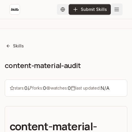
Submit Skills
Skills
content-material-audit
0
0
0
N/A
stars:
forks:
watches:
last updated:
content-material-