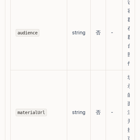
说明
容面
群，
在客
string
否
-
audience
群成
台读
部评
作方
填写
录即
的文
面、
string
否
-
活动
materialUrl
开资
接；
可访