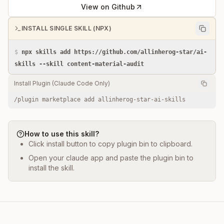
View on Github
INSTALL SINGLE SKILL (NPX)
$
npx skills add https://github.com/allinherog-star/ai-
skills --skill content-material-audit
Install Plugin (Claude Code Only)
/plugin marketplace add allinherog-star-ai-skills
How to use this skill?
Click install button to copy plugin bin to clipboard.
Open your claude app and paste the plugin bin to
install the skill.