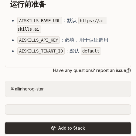
运行前准备
：默认
AISKILLS_BASE_URL
https://ai-
skills.ai
：必填，用于认证调用
AISKILLS_API_KEY
：默认
AISKILLS_TENANT_ID
default
Have any questions? report an issue
allinherog-star
Add to Stack